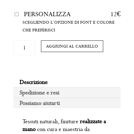
PERSONALIZZA
12
€
SCEGLIENDO L’OPZIONE DI FONT E COLORE
CHE PREFERISCI
Bavaglino
AGGIUNGI AL CARRELLO
a
corolla
ricamato
a
Descrizione
mano
quantità
Spedizione e resi
Possiamo aiutarti
Tessuti naturali, finiture
realizzate a
mano
con cura e maestria da