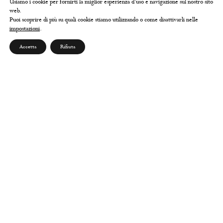
Usiamo i cookie per fornirti la miglior esperienza d'uso e navigazione sul nostro sito
web.
Puoi scoprire di più su quali cookie stiamo utilizzando o come disattivarli nelle
impostazioni
.
Accetta
Rifiuta
ABOUT US
Chi siamo
Contatti
Seguici su Instagram
Seguici su Facebook
Scrivici su Whatsapp
CUSTOMER SERVICE
Spedizioni
Cambi & resi
FAQ