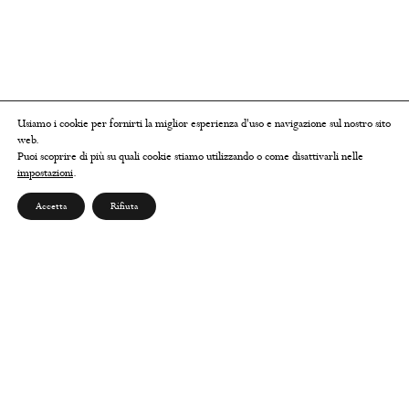
Usiamo i cookie per fornirti la miglior esperienza d'uso e navigazione sul nostro sito
web.
Puoi scoprire di più su quali cookie stiamo utilizzando o come disattivarli nelle
impostazioni
.
Accetta
Rifiuta
ABOUT US
Chi siamo
Contatti
Seguici su Instagram
Seguici su Facebook
Scrivici su Whatsapp