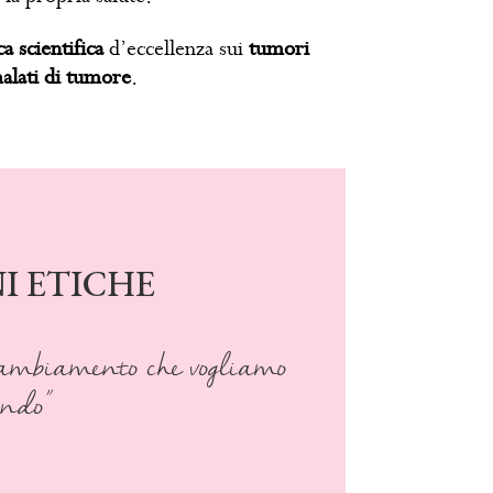
ca scientifica
d’eccellenza sui
tumori
malati di tumore
.
I ETICHE
 cambiamento che vogliamo
ondo”