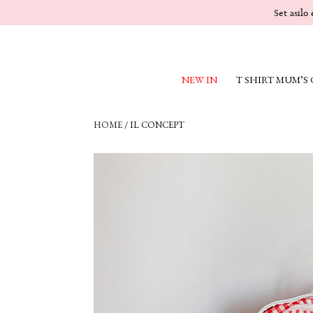
Set asilo
NEW IN
T SHIRT MUM’S
HOME
/
IL CONCEPT