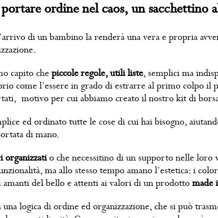
 portare ordine nel caos, un sacchettino al
a e l’arrivo di un bambino la renderà una vera e propria a
izzazione.
amo capito che
piccole regole, utili liste
, semplici ma indisp
oprio come l’essere in grado di estrarre al primo colpo il
tati, motivo per cui abbiamo creato il nostro kit di bors
ice ed ordinato tutte le cose di cui hai bisogno, aiutando
portata di mano.
i organizzati
o che necessitino di un supporto nelle loro vi
funzionalità, ma allo stesso tempo amano l’estetica: i color
i amanti del bello e attenti ai valori di un prodotto
made i
n una logica di ordine ed organizzazione, che si può tras