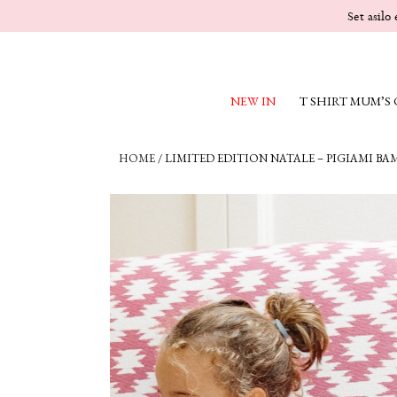
Set asilo
NEW IN
T SHIRT MUM’S
HOME
/
LIMITED EDITION NATALE – PIGIAMI BA