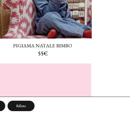
PIGIAMA NATALE BIMBO
55€
EET MERI” ODV
Rifiuta