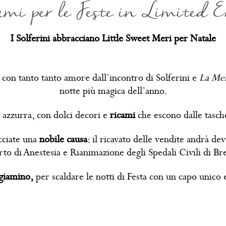
iami per le Feste in Limited E
I Solferini abbracciano Little Sweet Meri per Natale
a con tanto tanto amore dall’incontro di Solferini e
La Mer
notte più magica dell’anno.
e azzurra, con dolci decori e
ricami
che escono dalle tasch
cciate una
nobile causa
: il ricavato delle vendite andrà d
rto di Anestesia e Rianimazione degli Spedali Civili di Bre
igiamino,
per scaldare le notti di Festa con un capo unico