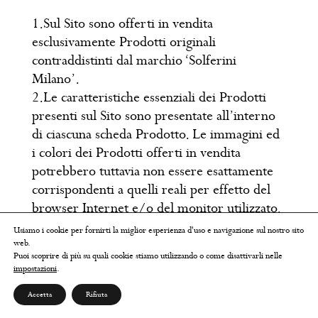
1.Sul Sito sono offerti in vendita
esclusivamente Prodotti originali
contraddistinti dal marchio ‘Solferini
Milano’.
2.Le caratteristiche essenziali dei Prodotti
presenti sul Sito sono presentate all’interno
di ciascuna scheda Prodotto. Le immagini ed
i colori dei Prodotti offerti in vendita
potrebbero tuttavia non essere esattamente
corrispondenti a quelli reali per effetto del
browser Internet e/o del monitor utilizzato.
3.I Prodotti venduti sul Sito sono coperti da
Usiamo i cookie per fornirti la miglior esperienza d'uso e navigazione sul nostro sito
garanzia legale di conformità da parte del
web.
Puoi scoprire di più su quali cookie stiamo utilizzando o come disattivarli nelle
SO.MI. Srl , ai sensi del c.d. Codice del
impostazioni
.
Consumo (artt. 128-135 d.lgs. 206/2005),
Accetta
Rifiuta
applicabile per definizione e ai sensi delle