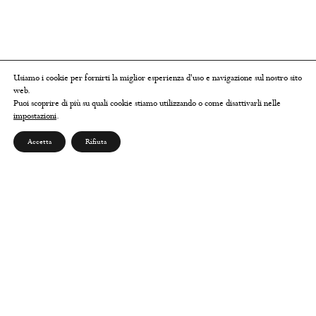
Usiamo i cookie per fornirti la miglior esperienza d'uso e navigazione sul nostro sito
web.
Puoi scoprire di più su quali cookie stiamo utilizzando o come disattivarli nelle
impostazioni
.
Accetta
Rifiuta
ABOUT US
Chi siamo
Contatti
Seguici su Instagram
Seguici su Facebook
Scrivici su Whatsapp