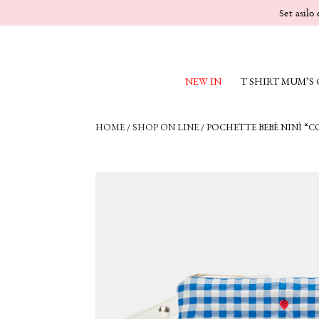
Set asilo
NEW IN
T SHIRT MUM’S
HOME
/
SHOP ON LINE
/
POCHETTE BEBÈ NINÌ “C