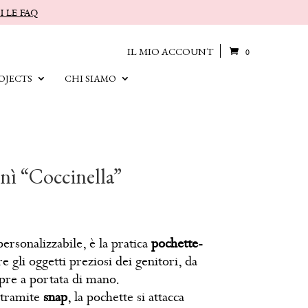
I LE FAQ
IL MIO ACCOUNT
0
OJECTS
CHI SIAMO
nì “Coccinella”
personalizzabile, è la pratica
pochette-
e gli oggetti preziosi dei genitori, da
pre a portata di mano.
tramite
snap
, la pochette si attacca