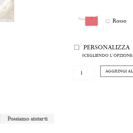
Rosso
PERSONALIZZA
SCEGLIENDO L’OPZIONE 
Pochette
AGGIUNGI A
bebè
Ninì
“Coccinella”
quantità
Possiamo aiutarti