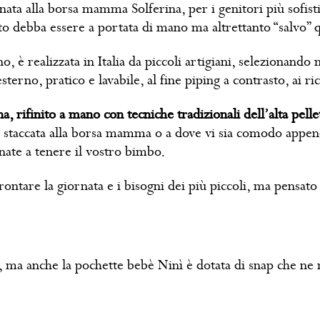
ta alla borsa mamma Solferina, per i genitori più sofistica
to debba essere a portata di mano ma altrettanto “salvo” q
, è realizzata in Italia da piccoli artigiani, selezionando 
sterno, pratico e lavabile, al fine piping a contrasto, ai ri
a, rifinito a mano con tecniche tradizionali dell’alta pelle
e staccata alla borsa mamma o a dove vi sia comodo append
ate a tenere il vostro bimbo.
rontare la giornata e i bisogni dei più piccoli, ma pensato
e, ma anche la pochette bebè Ninì è dotata di snap che ne