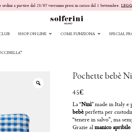
 e ordini a partire dal 23/07 verranno presi in carico dal 1 Settembre.
LEGG
 CLUB
SHOP ON LINE
COME FUNZIONA
SPECIAL PR
OCCINELLA”
Pochette bebè Ni
La “
Ninì
” made in Italy e 
bebè
perfetta per custodir
“tenere in salvo”, ma sem
Grazie al
manico apribile