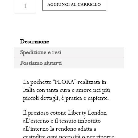
Pochette
AGGIUNGI AL CARRELLO
con
ZIP
Liberty
London
Descrizione
"FLORA"
quantità
Spedizione e resi
Possiamo aiutarti
La pochette “FLORA” realizzata in
Italia con tanta cura e amore nei più
piccoli dettagli, è pratica e capiente.
Il prezioso cotone Liberty London
all’esterno e il tessuto imbottito
all’interno la rendono adatta a
custodire ogni necessità o per riporre