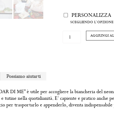
PERSONALIZZA
SCEGLIENDO L’OPZIONE 
Sacchetto
AGGIUNGI A
nascita
"NON
TI
SCORDAR
DI
ME"
Possiamo aiutarti
quantità
R DI ME” è utile per accogliere la biancheria del neona
e tutine nella quotidianità. E’ capiente e pratico anche per
o per trasportarlo e appenderlo, diventa indispensabile 