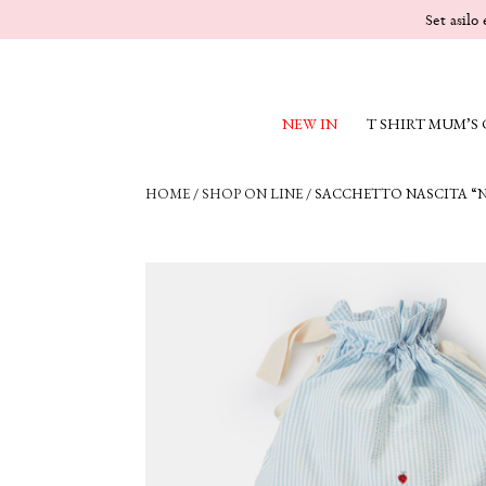
Set asilo
NEW IN
T SHIRT MUM’S
HOME
/
SHOP ON LINE
/
SACCHETTO NASCITA “N