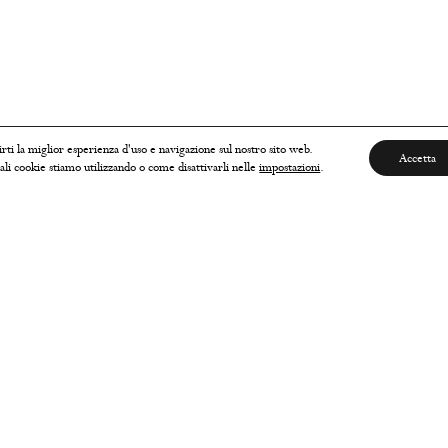
rti la miglior esperienza d'uso e navigazione sul nostro sito web.
Accetta
ali cookie stiamo utilizzando o come disattivarli nelle
impostazioni
.
STOMER SERVICE
LEGAL
ioni
Cookie Policy
 & resi
Privacy Policy
Termini & Condizioni