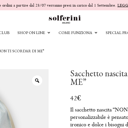
 e ordini a partire dal 23/07 verranno presi in carico dal 1 Settembre.
LEGG
 CLUB
SHOP ON LINE
COME FUNZIONA
SPECIAL PR
ON TI SCORDAR DI ME”
Sacchetto nasc
ME”
Il sacchetto nascita “N
personalizzabile è pensat
ironico e dolce i bisogni 