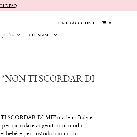
I LE FAQ
IL MIO ACCOUNT
0
OJECTS
CHI SIAMO
ita “NON TI SCORDAR DI
ON TI SCORDAR DI ME” made in Italy e
o per ricordare ai genitori in modo
del bebè e per custodirli in modo