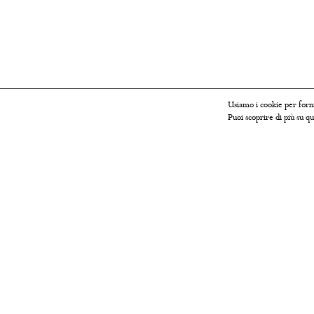
Usiamo i cookie per forni
Puoi scoprire di più su qu
ABOUT US
CU
Chi siamo
Spediz
Contatti
Cambi
Seguici su Instagram
FAQ
Seguici su Facebook