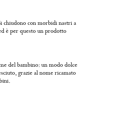
 Si chiudono con morbidi nastri a
a ed è per questo un prodotto
 nome del bambino: un modo dolce
resciuto, grazie al nome ricamato
bini.