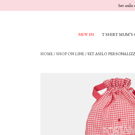
Set asilo
NEW IN
T SHIRT MUM’S
HOME
/
SHOP ON LINE
/
SET ASILO PERSONALIZ