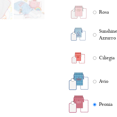
Rosa
Sunshin
Azzurro
Ciliegia
Avio
Peonia