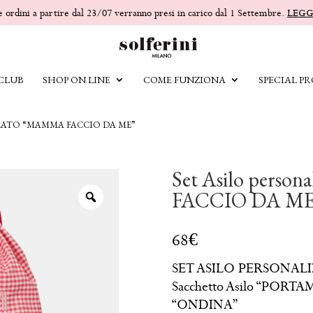
 e ordini a partire dal 23/07 verranno presi in carico dal 1 Settembre.
LEGG
 CLUB
SHOP ON LINE
COME FUNZIONA
SPECIAL PR
ZATO “MAMMA FACCIO DA ME”
Set Asilo perso
FACCIO DA ME
SET ASILO PERSONAL
Sacchetto Asilo “PORTA
“ONDINA”