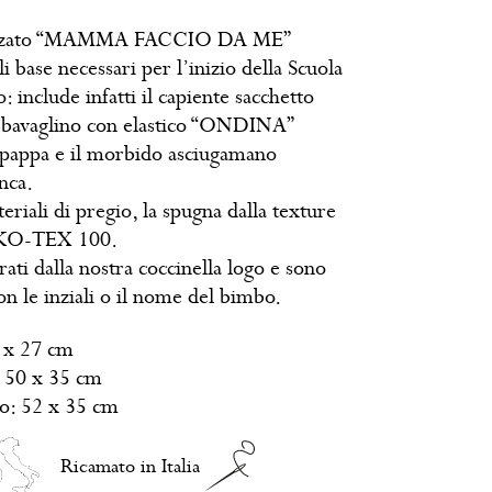
nalizzato “MAMMA FACCIO DA ME”
i base necessari per l’inizio della Scuola
: include infatti il capiente sacchetto
bavaglino con elastico “ONDINA”
 pappa e il morbido asciugamano
nca.
teriali di pregio, la spugna dalla texture
OEKO-TEX 100.
rati dalla nostra coccinella logo e sono
n le inziali o il nome del bimbo.
 x 27 cm
 50 x 35 cm
lo: 52 x 35 cm
Ricamato in Italia