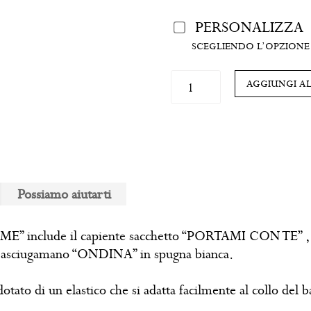
PERSONALIZZA
SCEGLIENDO L’OPZIONE 
Set
AGGIUNGI A
Asilo
personalizzato
“MAMMA
FACCIO
DA
ME”
Possiamo aiutarti
quantità
” include il capiente sacchetto “PORTAMI CON TE” ,
do asciugamano “ONDINA” in spugna bianca.
to di un elastico che si adatta facilmente al collo del b